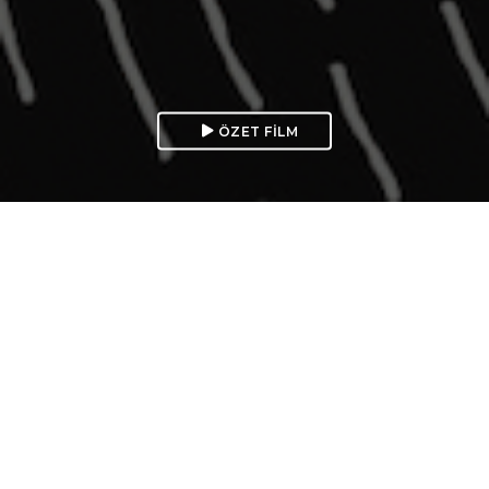
 ÖZET FİLM
Bu çalışma gelişmiş, saygın, adil ve çevreci
bir Türkiye’yi inşa etmek için toplumun tüm
kesimlerine çağrıdır.
Bu çalışma, yeni bir anlayışla Türkiye’nin
geleceğini birlikte inşa etme çağrısıdır.
Günümüzde refahın asıl belirleyicisi ne yer altı
kaynakları ne fiziksel sermaye ne de vasıfsız işgücüdür.